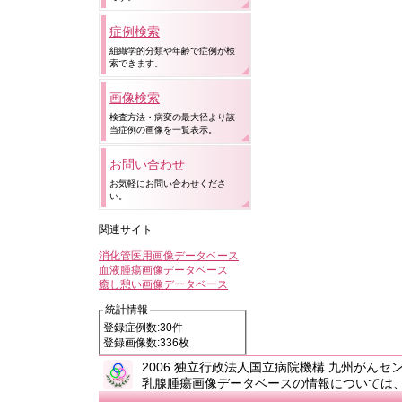
症例検索
組織学的分類や年齢で症例が検
索できます。
画像検索
検査方法・病変の最大径より該
当症例の画像を一覧表示。
お問い合わせ
お気軽にお問い合わせくださ
い。
関連サイト
消化管医用画像データベース
血液腫瘍画像データベース
癒し憩い画像データベース
統計情報
登録症例数:30件
登録画像数:336枚
2006 独立行政法人国立病院機構 九州がんセンター All
乳腺腫瘍画像データベースの情報については