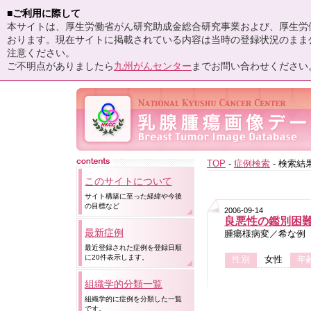
■ご利用に際して
本サイトは、厚生労働省がん研究助成金総合研究事業および、厚生労働
おります。現在サイトに掲載されている内容は当時の登録状況のまま
注意ください。
ご不明点がありましたら
九州がんセンター
までお問い合わせください
TOP
-
症例検索
- 検索結
このサイトについて
サイト構築に至った経緯や今後
の目標など
2006-09-14
良悪性の鑑別困
最新症例
腫瘍様病変／希な例
最近登録された症例を登録日順
に20件表示します。
性別
女性
年
組織学的分類一覧
組織学的に症例を分類した一覧
です。